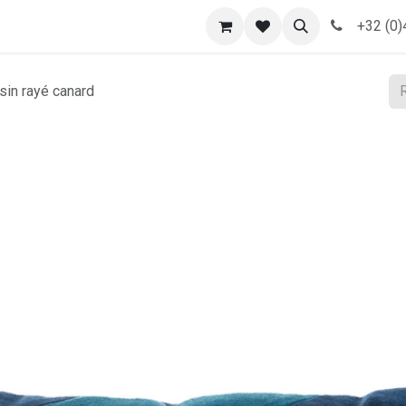
toire
Nos services
Nos réalisations
+32 (0)
sin rayé canard