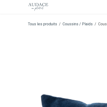
Se rendre au contenu
Accueil
Boutique
Notre his
Tous les produits
Coussins / Plaids
Cous