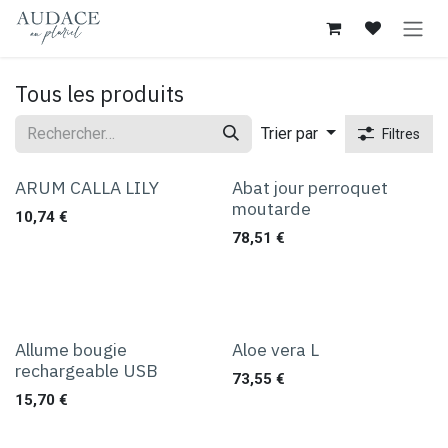
Se rendre au contenu
Tous les produits
Trier par
Filtres
ARUM CALLA LILY
Abat jour perroquet
moutarde
10,74
€
78,51
€
Allume bougie
Aloe vera L
rechargeable USB
73,55
€
15,70
€