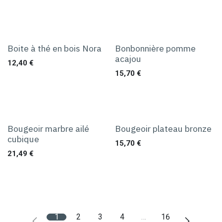
Boite à thé en bois Nora
Bonbonnière pomme
acajou
12,40
€
15,70
€
Bougeoir marbre ailé
Bougeoir plateau bronze
cubique
15,70
€
21,49
€
1
2
3
4
…
16